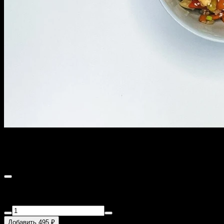
Тяхан с курицей
290 г
Состав: рис, болгарский перец, цукини, морковь, чеснок,
сельдерей, соус яки, курица су-вид
Добавить 495 ₽