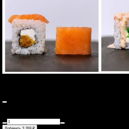
Сет "Сёмга"
1000 г
Состав: лосось креветка, чука лосось, филадельфия
классическая, дракон апельсин
Добавить 3 269 ₽