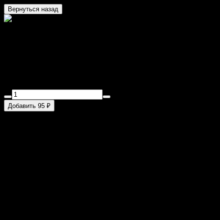
Вернуться назад
Набор (соевый
соус,имбирь,васаби)
для дополнения к вкуснейшим роллам от "Ронина"
Добавить 95 ₽