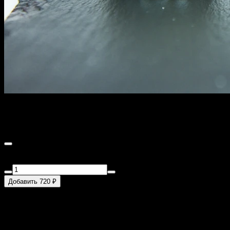
Ролл "Много лосося"
210 г
Состав: рис, сыр творожный, лосось/сёмга
Добавить 720 ₽